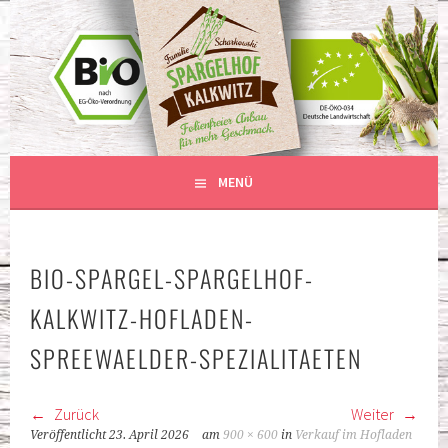
Springe
zum
BIO-SPARGEL – ANBAU OHNE
Inhalt
SPARGELHOF KALKWITZ
PLASTIKFOLIE
MENÜ
BIO-SPARGEL-SPARGELHOF-
KALKWITZ-HOFLADEN-
SPREEWAELDER-SPEZIALITAETEN
Zurück
Weiter
Veröffentlicht
23. April 2026
am
900 × 600
in
Verkauf im Hofladen