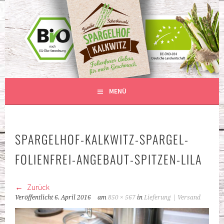
Springe
zum
BIO-SPARGEL – ANBAU OHNE
Inhalt
SPARGELHOF KALKWITZ
PLASTIKFOLIE
MENÜ
SPARGELHOF-KALKWITZ-SPARGEL-
FOLIENFREI-ANGEBAUT-SPITZEN-LILA
Zurück
Veröffentlicht
6. April 2016
am
850 × 567
in
Lieferung | Versand