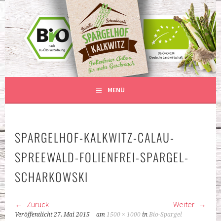
Springe
zum
BIO-SPARGEL – ANBAU OHNE
Inhalt
SPARGELHOF KALKWITZ
PLASTIKFOLIE
MENÜ
SPARGELHOF-KALKWITZ-CALAU-
SPREEWALD-FOLIENFREI-SPARGEL-
SCHARKOWSKI
Zurück
Weiter
Veröffentlicht
27. Mai 2015
am
1500 × 1000
in
Bio-Spargel