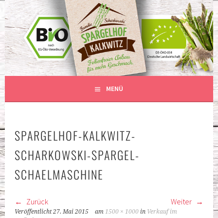
Springe
zum
BIO-SPARGEL – ANBAU OHNE
Inhalt
SPARGELHOF KALKWITZ
PLASTIKFOLIE
MENÜ
SPARGELHOF-KALKWITZ-
SCHARKOWSKI-SPARGEL-
SCHAELMASCHINE
Zurück
Weiter
Veröffentlicht
27. Mai 2015
am
1500 × 1000
in
Verkauf im